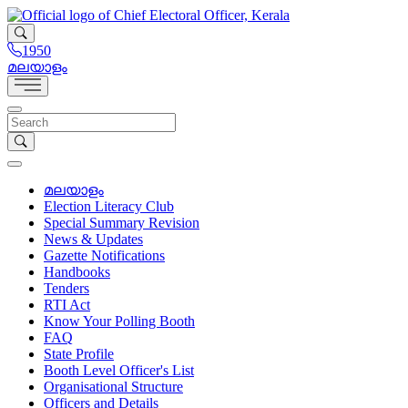
1950
മലയാളം
മലയാളം
Election Literacy Club
Special Summary Revision
News & Updates
Gazette Notifications
Handbooks
Tenders
RTI Act
Know Your Polling Booth
FAQ
State Profile
Booth Level Officer's List
Organisational Structure
Officers and Details