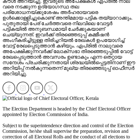
കൗൾ അറിയിച്ചു. ഇവരുടെ അപേക്ഷകൾ ഏപ്രിൽ നാല്
വരെ നടക്കുന്ന ഉദ്യോഗസ്ഥ തല
പരിശോധനയ്ക്കുശേഷം അർഹരായവരെ
ഉൾക്കൊള്ളിച്ചുകൊണ്ട് അന്തിമമായ പട്ടിക തയ്യാറാക്കും.
പുതുതായി പേര് ചേർത്തവരെ നിലവിലെ വോട്ടർ
പട്ടികയിൽ അനുബന്ധമായി ചേർക്കുകയാണ്
ചെയ്യുന്നത്. ഇവർക്ക് തിരഞ്ഞെടുപ്പ് കമ്മീഷൻ
അംഗീകരിച്ചിട്ടുള്ള തിരിച്ചറിയൽ രേഖകൾ ഉപയോഗിച്ച്
വോട്ട് രേഖപ്പെടുത്താൻ കഴിയും. ഏപ്രിൽ നാലുവരെ
അപേക്ഷിക്കുന്നവർക്ക് ലോക്സഭാ തിരഞ്ഞെടുപ്പിൽ വോട്ട്
രേഖപ്പെടുത്താൻ അവസരം ഉണ്ടാകും എന്ന തെറ്റായ
സന്ദേശം പ്രചരിക്കുന്നതായി ശ്രദ്ധയിൽപ്പെട്ടതിനാണ് ഈ
അറിയിപ്പ് നൽകുന്നതെന്ന് മുഖ്യ തിരഞ്ഞെടുപ്പ് ഓഫീസർ
അറിയിച്ചു.
The Election Department is headed by the Chief Electoral Officer
appointed by Election Commission of India.
Subject to the superintendence direction and control of the Election
Commission, he/she shall supervise the preparation, revision and
correction of all Electoral Rolls and the conduct of all elections to