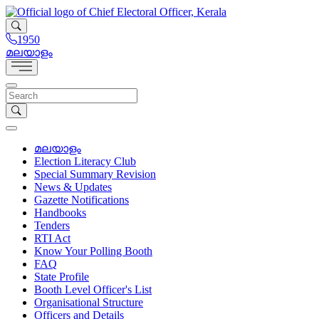
1950
മലയാളം
മലയാളം
Election Literacy Club
Special Summary Revision
News & Updates
Gazette Notifications
Handbooks
Tenders
RTI Act
Know Your Polling Booth
FAQ
State Profile
Booth Level Officer's List
Organisational Structure
Officers and Details