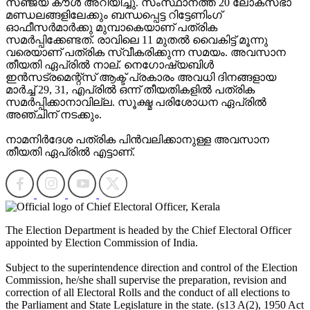
സഞ്ജയ് കൗൾ അറിയിച്ചു. സംസ്ഥാനത്ത് 20 ലോക്സഭാ
മണ്ഡലങ്ങളിലേക്കും ബന്ധപ്പെട്ട റിട്ടേണിംഗ്
ഓഫീസർമാർക്കു മുമ്പാകെയാണ് പത്രിക
സമർപ്പിക്കേണ്ടത്. രാവിലെ 11 മുതൽ വൈകിട്ട് മൂന്നു
വരെയാണ് പത്രിക സ്വീകരിക്കുന്ന സമയം. അവസാന
തീയതി ഏപ്രിൽ നാല്. നെഗോഷ്യബിള്‍
ഇന്‍സട്രമെന്റ്‌സ് ആക്ട് പ്രകാരം അവധി ദിനങ്ങളായ
മാര്‍ച്ച് 29, 31, എപ്രില്‍ ഒന്ന് തീയതികളില്‍ പത്രിക
സമര്‍പ്പിക്കാനാവില്ല. സൂക്ഷ്മ പരിശോധന ഏപ്രിൽ
അഞ്ചിന് നടക്കും.
നാമനിര്‍ദേശ പത്രിക പിന്‍വലിക്കാനുള്ള അവസാന
തീയതി ഏപ്രില്‍ എട്ടാണ്.
The Election Department is headed by the Chief Electoral Officer
appointed by Election Commission of India.
Subject to the superintendence direction and control of the Election
Commission, he/she shall supervise the preparation, revision and
correction of all Electoral Rolls and the conduct of all elections to
the Parliament and State Legislature in the state. (s13 A(2), 1950 Act